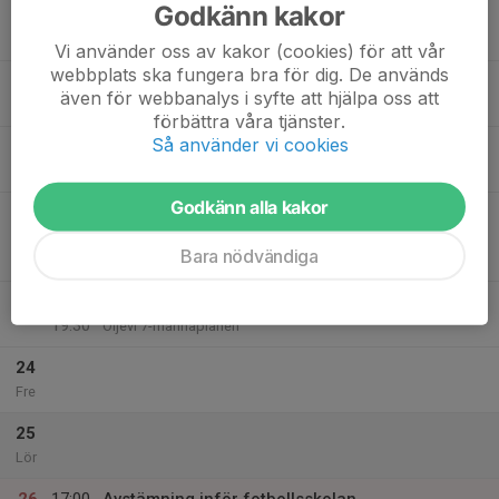
Godkänn kakor
20:00
AI - Spontanidrott (ca 10år och äldre)
Öljevi IP
Vi använder oss av kakor (cookies) för att vår
webbplats ska fungera bra för dig. De används
21
18:00
Träning
FB - Pojkar 2013-2014
även för webbanalys i syfte att hjälpa oss att
19:30
Tis
7-mannaplanen
förbättra våra tjänster.
Så använder vi cookies
22
18:30
Träning. Dam.
FB - Dam
20:30
Ons
Öljevi
Godkänn alla kakor
23
18:00
Träning inför katrineholms cup
19:00
Tor
FB - Julita GoIF/Bie GoIF P 2015-2016
Bara nödvändiga
Öljevi B-plan
18:00
Träning
FB - Pojkar 2013-2014
19:30
Öljevi 7-mannaplanen
24
Fre
25
Lör