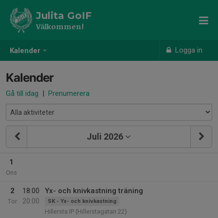
Julita GoIF
Välkommen!
Logga in
Kalender
Kalender
Gå till idag
|
Prenumerera
Juli 2026
1
Ons
2
18:00
Yx- och knivkastning träning
20:00
Tor
SK - Yx- och knivkastning
Hillersta IP (Hillerstagatan 22)