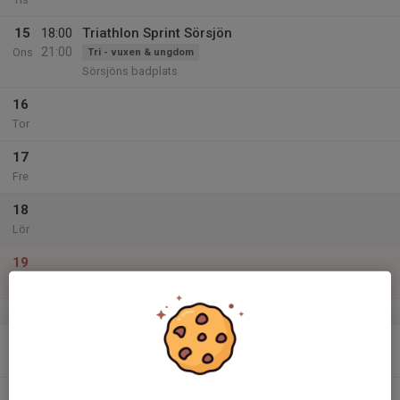
15
18:00
Triathlon Sprint Sörsjön
21:00
Ons
Tri - vuxen & ungdom
Sörsjöns badplats
16
Tor
17
Fre
18
Lör
19
Sön
v.30
20
17:00
Planering fotbollsskola
18:55
Mån
Öljevi IP
19:00
Spontanfotboll utomhus