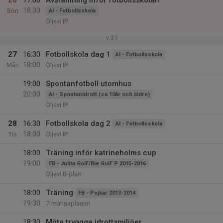
26
17:00
Avstämning inför fotbollsskolan
18:00
Sön
AI - Fotbollsskola
Öljevi IP
v.31
27
16:30
Fotbollskola dag 1
AI - Fotbollsskola
18:00
Mån
Öljevi IP
19:00
Spontanfotboll utomhus
20:00
AI - Spontanidrott (ca 10år och äldre)
Öljevi IP
28
16:30
Fotbollskola dag 2
AI - Fotbollsskola
18:00
Tis
Öljevi IP
18:00
Träning inför katrineholms cup
19:00
FB - Julita GoIF/Bie GoIF P 2015-2016
Öljevi B-plan
18:00
Träning
FB - Pojkar 2013-2014
19:30
7-mannaplanen
18:30
Möte tryggga idrottsmiljöer