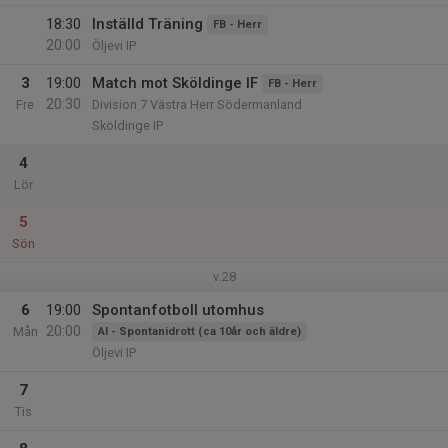
18:30
Inställd Träning
FB - Herr
20:00
Öljevi IP
3
19:00
Match mot Sköldinge IF
FB - Herr
20:30
Fre
Division 7 Västra Herr Södermanland
Sköldinge IP
4
Lör
5
Sön
v.28
6
19:00
Spontanfotboll utomhus
20:00
Mån
AI - Spontanidrott (ca 10år och äldre)
Öljevi IP
7
Tis