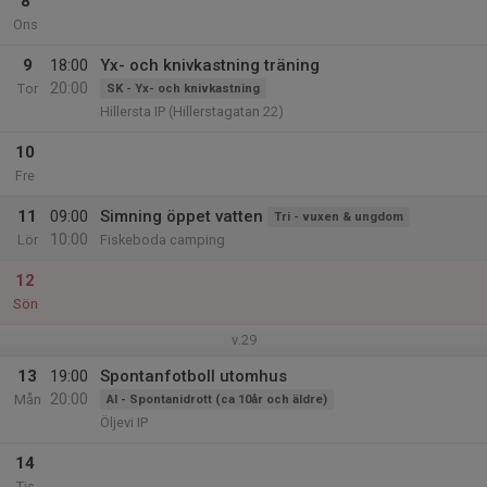
8
Ons
9
18:00
Yx- och knivkastning träning
20:00
Tor
SK - Yx- och knivkastning
Hillersta IP (Hillerstagatan 22)
10
Fre
11
09:00
Simning öppet vatten
Tri - vuxen & ungdom
10:00
Lör
Fiskeboda camping
12
Sön
v.29
13
19:00
Spontanfotboll utomhus
20:00
Mån
AI - Spontanidrott (ca 10år och äldre)
Öljevi IP
14
Tis