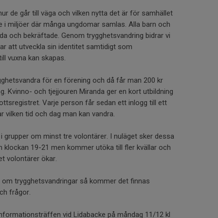
de går till väga och vilken nytta det är för samhället
te i miljöer där många ungdomar samlas. Alla barn och
da och bekräftade. Genom trygghetsvandring bidrar vi
ar att utveckla sin identitet samtidigt som
till vuxna kan skapas.
ygghetsvandra för en förening och då får man 200 kr
ing. Kvinno- och tjejjouren Miranda ger en kort utbildning
tsregistret. Varje person får sedan ett inlogg till ett
r vilken tid och dag man kan vandra.
i grupper om minst tre volontärer. I nuläget sker dessa
n klockan 19-21 men kommer utöka till fler kvällar och
et volontärer ökar.
n om trygghetsvandringar så kommer det finnas
ch frågor.
l informationsträffen vid Lidabacke på måndag 11/12 kl