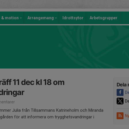
t & motion
Arrangemang
Idrottsytor
Arbetsgrupper
äff 11 dec kl 18 om
Dela 
dringar
De
De
entarer
mmer Julia från Tillsammans Katrineholm och Miranda
Ny
egården för att informera om trygghetsvandringar i