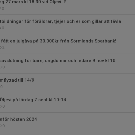
g 27 mars kl 18:30 vid Öljevi IP
0
bildningar för föräldrar, tjejer och er som gillar att tävla
0
r fått en julgåva på 30.000kr från Sörmlands Sparbank!
2
årsavslutning för barn, ungdomar och ledare 9 nov kl 10
0
flyttad till 14/9
0
Öljevi på lördag 7 sept kl 10-14
0
nför hösten 2024
0