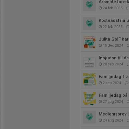
Årsmöte torsda
24 feb 2025
Kostnadsfria ut
22 feb 2025
Julita GoIF ha
15 dec 2024
Inbjudan till 
28 sep 2024
Familjedag fram
2 sep 2024
Familjedag på 
27 aug 2024
Medlemsbrev i
24 aug 2024