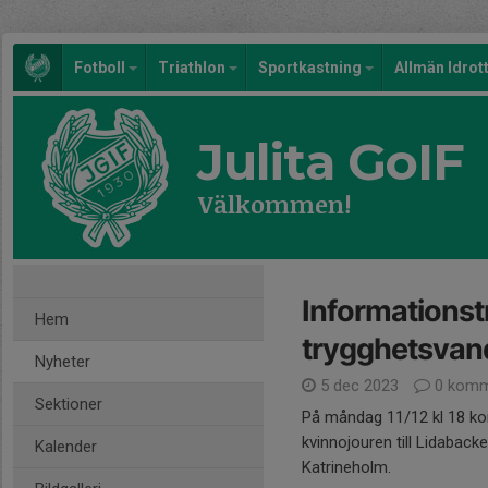
Fotboll
Triathlon
Sportkastning
Allmän Idrot
Julita GoIF
Välkommen!
Informationstr
Hem
trygghetsvan
Nyheter
5 dec 2023
0 komm
Sektioner
På måndag 11/12 kl 18 ko
kvinnojouren till Lidaback
Kalender
Katrineholm.