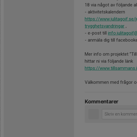
18 via något av följande al
- aktivitetskalendern
https://www.julitagoif.se/
trygghetsvandringar
,
- e-post till
info.julitagoi
- anmäla dig till faceboo
Mer info om projektet ”T
hittar ni via följande länk
https://www.tillsammans.
Välkommen med frågor och 
Kommentarer