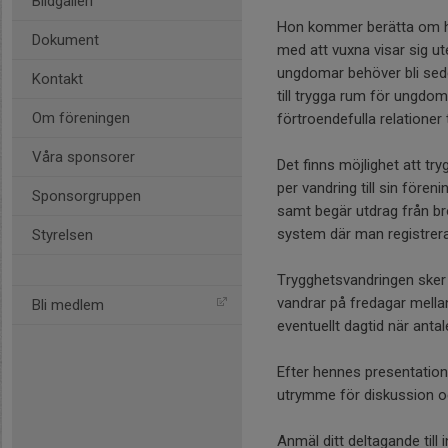
Bildgalleri
Hon kommer berätta om hur 
Dokument
med att vuxna visar sig u
ungdomar behöver bli sed
Kontakt
till trygga rum för ungdom
Om föreningen
förtroendefulla relationer 
Våra sponsorer
Det finns möjlighet att tr
per vandring till sin fören
Sponsorgruppen
samt begär utdrag från brot
system där man registrera
Styrelsen
Trygghetsvandringen sker 
vandrar på fredagar mella
Bli medlem
eventuellt dagtid när antal
Efter hennes presentatio
utrymme för diskussion o
Anmäl ditt deltagande til