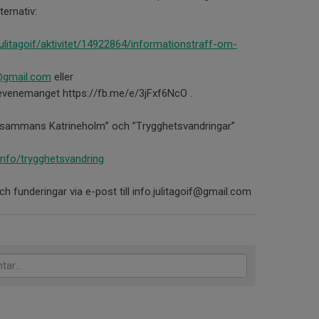
ternativ:
julitagoif/aktivitet/14922864/informationstraff-om-
f@gmail.com
eller
kevenemanget https://fb.me/e/3jFxf6NcO .
illsammans Katrineholm” och ”Trygghetsvandringar”
info/trygghetsvandring
funderingar via e-post till info.julitagoif@gmail.com