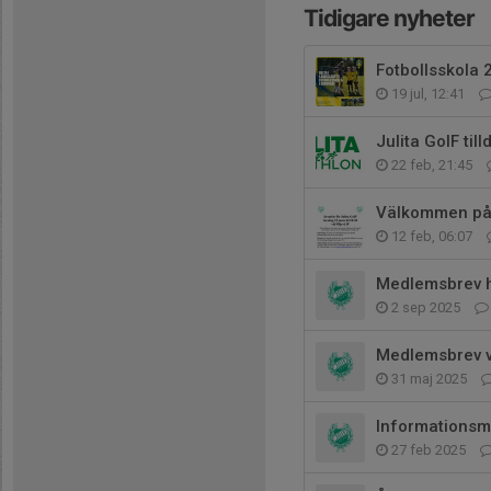
Tidigare nyheter
Fotbollsskola 2
19 jul, 12:41
Julita GoIF ti
22 feb, 21:45
Välkommen på å
12 feb, 06:07
Medlemsbrev 
2 sep 2025
Medlemsbrev 
31 maj 2025
Informationsmö
27 feb 2025