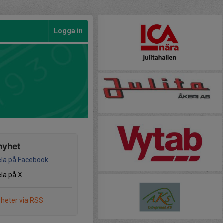
Logga in
nyhet
la på Facebook
la på X
heter via RSS