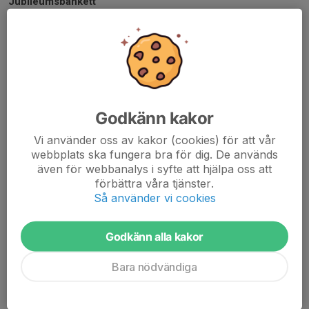
Jubileumsbankett
Var: Bäckstugan vid Julita Gård
När Lördag 11 oktober kl 18-23
Vad: Bankett för att fira Julita GoIF 95år med konferencier,
mingel, middag och musikunderhållning
Detaljerad info
SAVE THE DATE! Inbjudan med mer detaljerad information
Godkänn kakor
kommer att skickas ut så snart detaljerna är spikade. Preliminär
Vi använder oss av kakor (cookies) för att vår
kostnad är 300kr per person och ledare/tränar/arbetsgrupper får
webbplats ska fungera bra för dig. De används
subventionerat pris som tack för ert engagemang
även för webbanalys i syfte att hjälpa oss att
förbättra våra tjänster.
Nu ser vi fram emot en höst fylld med tävling, träning,
Så använder vi cookies
motion och lek!
Godkänn alla kakor
Vänliga hälsningar
Daniel Eriksson
Bara nödvändiga
ordförande Julita GoIF
www.julitagoif.se