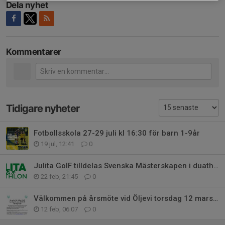
Dela nyhet
Kommentarer
Tidigare nyheter
Fotbollsskola 27-29 juli kl 16:30 för barn 1-9år
19 jul, 12:41
0
Julita GoIF tilldelas Svenska Mästerskapen i duathlon 2026
22 feb, 21:45
0
Välkommen på årsmöte vid Öljevi torsdag 12 mars kl 18:30
12 feb, 06:07
0