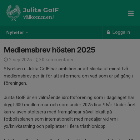
Julita GoIF
Välkommen!
Logga in
Nyheter
Medlemsbrev hösten 2025
2 sep 2025
0 kommentarer
Styrelsen i Julita GoIF har ambition är att skicka ut minst två
medlemsbrev per år för att informera om vad som är på gång i
föreningen.
Julita GoIF är en välmående idrottsförening som i dagsläget har
drygt 400 medlemmar och som under 2025 firar 95år. Under året
kan vi även stoltsera med framgångar såväl lokalt på
fotbollsplanen som internationellt med medaljer vid vm i
yx/knivkastning och pallplatser i flera triathlonlopp.