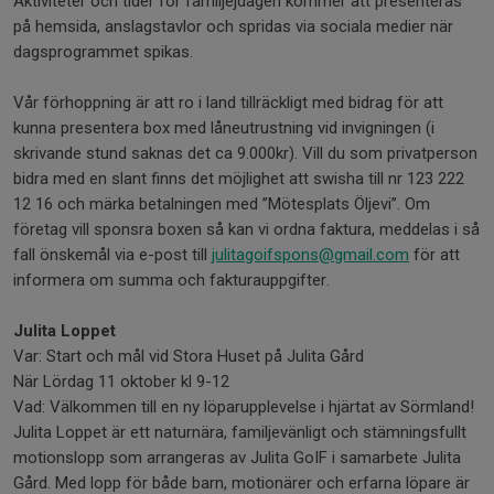
Aktiviteter och tider för familjejdagen kommer att presenteras
på hemsida, anslagstavlor och spridas via sociala medier när
dagsprogrammet spikas.
Vår förhoppning är att ro i land tillräckligt med bidrag för att
kunna presentera box med låneutrustning vid invigningen (i
skrivande stund saknas det ca 9.000kr). Vill du som privatperson
bidra med en slant finns det möjlighet att swisha till nr 123 222
12 16 och märka betalningen med ”Mötesplats Öljevi”. Om
företag vill sponsra boxen så kan vi ordna faktura, meddelas i så
fall önskemål via e-post till
julitagoifspons@gmail.com
för att
informera om summa och fakturauppgifter.
Julita Loppet
Var: Start och mål vid Stora Huset på Julita Gård
När Lördag 11 oktober kl 9-12
Vad: Välkommen till en ny löparupplevelse i hjärtat av Sörmland!
Julita Loppet är ett naturnära, familjevänligt och stämningsfullt
motionslopp som arrangeras av Julita GoIF i samarbete Julita
Gård. Med lopp för både barn, motionärer och erfarna löpare är