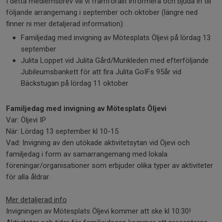
I detta medlemsbrev vill vi framförallt informera och bjuda in till
följande arrangemang i september och oktober (längre ned
finner ni mer detaljerad information):
Familjedag med invigning av Mötesplats Öljevi på lördag 13
september
Julita Loppet vid Julita Gård/Munkleden med efterföljande
Jubileumsbankett för att fira Julita GoIFs 95år vid
Bäckstugan på lördag 11 oktober
Familjedag med invigning av Mötesplats Öljevi
Var: Öljevi IP
När: Lördag 13 september kl 10-15
Vad: Invigning av den utökade aktivitetsytan vid Öjevi och
familjedag i form av samarrangemang med lokala
föreningar/organisationer som erbjuder olika typer av aktiviteter
för alla åldrar.
Mer detaljerad info
Invigningen av Mötesplats Öljevi kommer att ske kl 10:30!