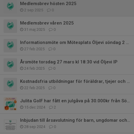
Medlemsbrev hösten 2025
2 sep 2025
0
Medlemsbrev våren 2025
31 maj 2025
0
Informationsmöte om Mötesplats Öljevi söndag 2 mars kl 15:30
27 feb 2025
0
Årsmöte torsdag 27 mars kl 18:30 vid Öljevi IP
24 feb 2025
0
Kostnadsfria utbildningar för föräldrar, tjejer och er som gillar att tävla
22 feb 2025
0
Julita GoIF har fått en julgåva på 30.000kr från Sörmlands Sparbank!
15 dec 2024
2
Inbjudan till årsavslutning för barn, ungdomar och ledare 9 nov kl 10
28 sep 2024
0