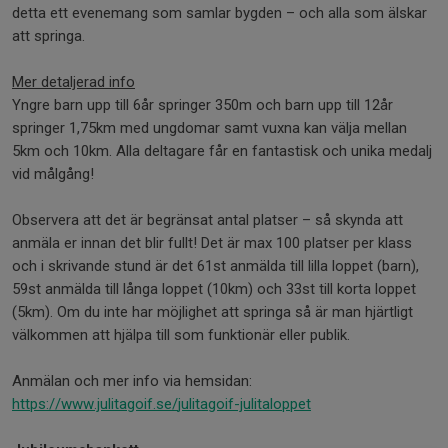
detta ett evenemang som samlar bygden – och alla som älskar
att springa.
Mer detaljerad info
Yngre barn upp till 6år springer 350m och barn upp till 12år
springer 1,75km med ungdomar samt vuxna kan välja mellan
5km och 10km. Alla deltagare får en fantastisk och unika medalj
vid målgång!
Observera att det är begränsat antal platser – så skynda att
anmäla er innan det blir fullt! Det är max 100 platser per klass
och i skrivande stund är det 61st anmälda till lilla loppet (barn),
59st anmälda till långa loppet (10km) och 33st till korta loppet
(5km). Om du inte har möjlighet att springa så är man hjärtligt
välkommen att hjälpa till som funktionär eller publik.
Anmälan och mer info via hemsidan:
https://www.julitagoif.se/
julitagoif-julitaloppet