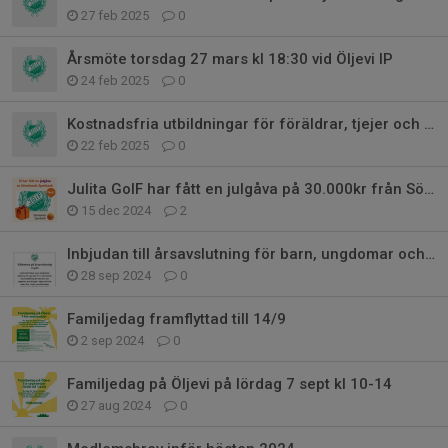
27 feb 2025
0
Årsmöte torsdag 27 mars kl 18:30 vid Öljevi IP
24 feb 2025
0
Kostnadsfria utbildningar för föräldrar, tjejer och er som gillar att tävla
22 feb 2025
0
Julita GoIF har fått en julgåva på 30.000kr från Sörmlands Sparbank!
15 dec 2024
2
Inbjudan till årsavslutning för barn, ungdomar och ledare 9 nov kl 10
28 sep 2024
0
Familjedag framflyttad till 14/9
2 sep 2024
0
Familjedag på Öljevi på lördag 7 sept kl 10-14
27 aug 2024
0