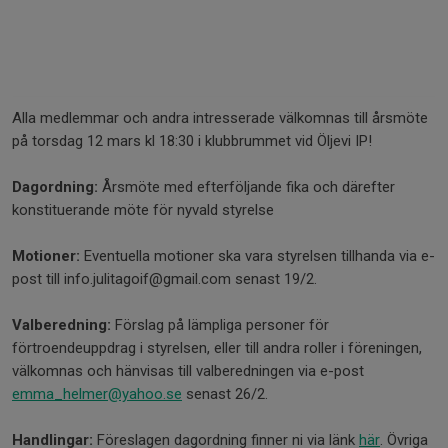
Alla medlemmar och andra intresserade välkomnas till årsmöte
på torsdag 12 mars kl 18:30 i klubbrummet vid Öljevi IP!
Dagordning:
Årsmöte med efterföljande fika och därefter
konstituerande möte för nyvald styrelse
Motioner:
Eventuella motioner ska vara styrelsen tillhanda via e-
post till info.julitagoif@gmail.com senast 19/2.
Valberedning:
Förslag på lämpliga personer för
förtroendeuppdrag i styrelsen, eller till andra roller i föreningen,
välkomnas och hänvisas till valberedningen via e-post
emma_helmer@yahoo.se
senast 26/2.
Handlingar:
Föreslagen dagordning finner ni via länk
här
. Övriga