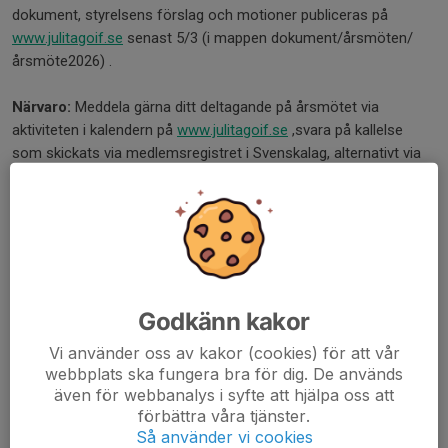
dokument, styrelsens förslag och motioner publiceras på
www.julitagoif.se
senast 5/3 (i mappen dokument/årsmöten/
årsmöte2026) .
Närvaro:
Meddela gärna ditt deltagande på årsmötet via
aktiviteten i kalendern på
www.julitagoif.se
,svara på kallelse
som skickats via medlemsregistret i Svenskalag, alternativt via
e-post till
info.julitagoif@gmail.com
eller telefon till ordföranden
0766-359 859
Varmt välkomna!
/ Styrelsen
Dela nyhet
Godkänn kakor
Vi använder oss av kakor (cookies) för att vår
webbplats ska fungera bra för dig. De används
även för webbanalys i syfte att hjälpa oss att
Kommentarer
förbättra våra tjänster.
Så använder vi cookies