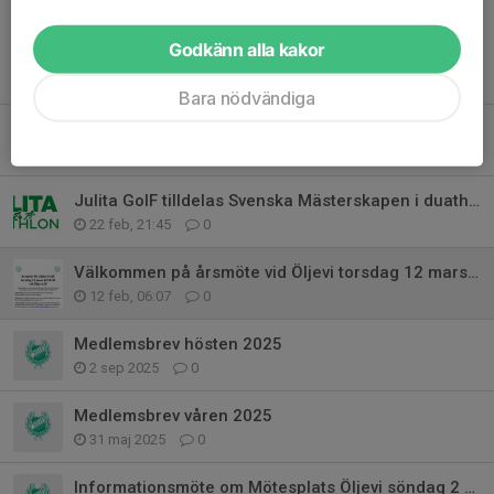
Godkänn alla kakor
Tidigare nyheter
Bara nödvändiga
Fotbollsskola 27-29 juli kl 16:30 för barn 1-9år
19 jul, 12:41
0
Julita GoIF tilldelas Svenska Mästerskapen i duathlon 2026
22 feb, 21:45
0
Välkommen på årsmöte vid Öljevi torsdag 12 mars kl 18:30
12 feb, 06:07
0
Medlemsbrev hösten 2025
2 sep 2025
0
Medlemsbrev våren 2025
31 maj 2025
0
Informationsmöte om Mötesplats Öljevi söndag 2 mars kl 15:30