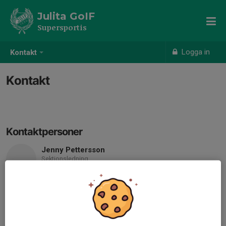
Julita GoIF
Supersportis
Logga in
Kontakt
Kontakt
Kontaktpersoner
Jenny Pettersson
Sektionsledning
070-510 45 13
jennypettersson92@hotmail.com