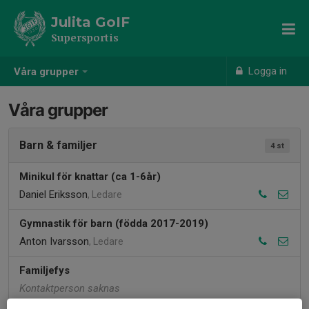
Julita GoIF
Supersportis
Logga in
Våra grupper
Våra grupper
Barn & familjer
4 st
Minikul för knattar (ca 1-6år)
Daniel Eriksson
, Ledare
Gymnastik för barn (födda 2017-2019)
Anton Ivarsson
, Ledare
Familjefys
Kontaktperson saknas