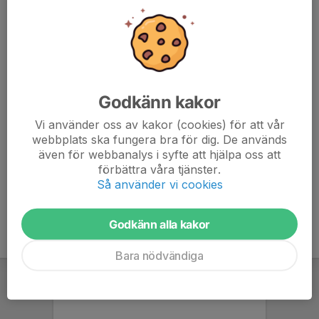
Fotbollsskola
Kontaktperson saknas
Ungdom & vuxen
2 st
Godkänn kakor
Innebandy (från 15 år)
Vi använder oss av kakor (cookies) för att vår
Torbjörn Gårdestig
, Ledare
webbplats ska fungera bra för dig. De används
även för webbanalys i syfte att hjälpa oss att
Spontanidrott (ca 10år och äldre)
förbättra våra tjänster.
Alexandra Silvergren
, Ledare
Så använder vi cookies
Godkänn alla kakor
Bara nödvändiga