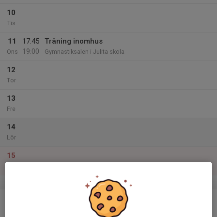
10
Tis
11
17:45
Träning inomhus
19:00
Ons
Gymnastiksalen i Julita skola
12
Tor
13
Fre
14
Lör
15
Sön
v.12
16
17:45
Träning inomhus
19:00
Mån
Gymnastiksalen i Julita skola