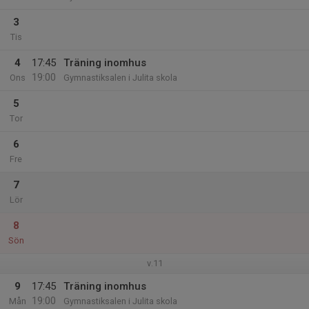
3
Tis
4
17:45
Träning inomhus
19:00
Ons
Gymnastiksalen i Julita skola
5
Tor
6
Fre
7
Lör
8
Sön
v.11
9
17:45
Träning inomhus
19:00
Mån
Gymnastiksalen i Julita skola