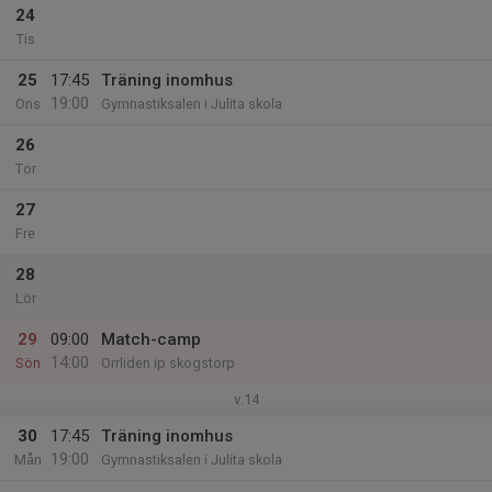
24
Tis
25
17:45
Träning inomhus
19:00
Ons
Gymnastiksalen i Julita skola
26
Tor
27
Fre
28
Lör
29
09:00
Match-camp
14:00
Sön
Orrliden ip skogstorp
v.14
30
17:45
Träning inomhus
19:00
Mån
Gymnastiksalen i Julita skola