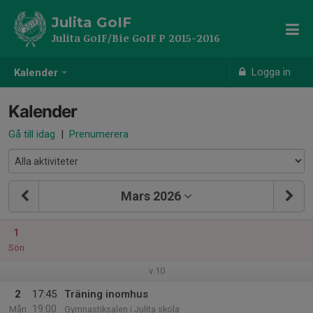
Julita GoIF
Julita GoIF/Bie GoIF P 2015-2016
Logga in
Kalender
Kalender
Gå till idag
|
Prenumerera
Mars 2026
1
Sön
v.10
2
17:45
Träning inomhus
19:00
Mån
Gymnastiksalen i Julita skola