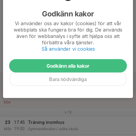
17
Godkänn kakor
Tis
Vi använder oss av kakor (cookies) för att vår
18
17:45
Träning inomhus
webbplats ska fungera bra för dig. De används
19:00
Ons
Gymnastiksalen i Julita skola
även för webbanalys i syfte att hjälpa oss att
19
förbättra våra tjänster.
Så använder vi cookies
Tor
20
Godkänn alla kakor
Fre
21
Bara nödvändiga
Lör
22
Sön
v.13
23
17:45
Träning inomhus
19:00
Mån
Gymnastiksalen i Julita skola