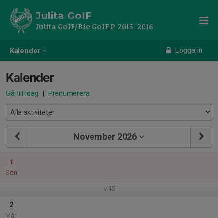
Julita GoIF
Julita GoIF/Bie GoIF P 2015-2016
Logga in
Kalender
Kalender
Gå till idag
|
Prenumerera
November 2026
1
Sön
v.45
2
Mån