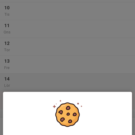
10
Tis
11
Ons
12
Tor
13
Fre
14
Lör
15
Sön
v.47
16
Mån