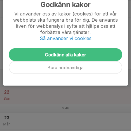
Godkänn kakor
17
Tis
Vi använder oss av kakor (cookies) för att vår
webbplats ska fungera bra för dig. De används
18
även för webbanalys i syfte att hjälpa oss att
Ons
förbättra våra tjänster.
Så använder vi cookies
19
Tor
Godkänn alla kakor
20
Fre
Bara nödvändiga
21
Lör
22
Sön
v.48
23
Mån