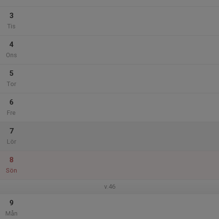
3
Tis
4
Ons
5
Tor
6
Fre
7
Lör
8
Sön
v.46
9
Mån