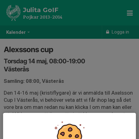
Julita GoIF
Pojkar 2013-2014
Logga in
Kalender
Alexssons cup
Torsdag 14 maj, 08:00-19:00
Västerås
Samling: 08:00, Västerås
Den 14-16 maj (kristiflygare) är vi anmälda till Axelsson
Cup I Västerås, vi behöver veta att vi får ihop lag så det
vore bra om man redan nu kan klicka I om man kan eller
inte! Vi kommer att övernatta i ett klassrum och mat
ingår! Vi har förståelse för att skador och sjukdomar
kan uppkomma. Men är man hemma och vill vara med så
får man gärna klicka I kallelsen så vi vet på ett ungefär