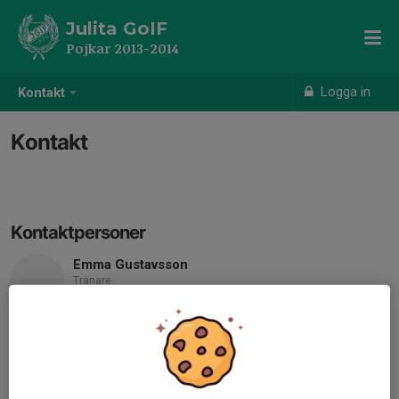
Julita GoIF
Pojkar 2013-2014
Logga in
Kontakt
Kontakt
Kontaktpersoner
Emma Gustavsson
Tränare
070-407 04 61
e__gustavsson@hotmail.com
Philip Nordskott
Tränare