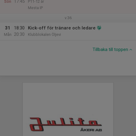
17:45
Sön
P11-12 år
Mesta IP
v.36
31
18:30
Kick-off för tränare och ledare
20:30
Mån
Klubblokalen Öljevi
Tillbaka till toppen