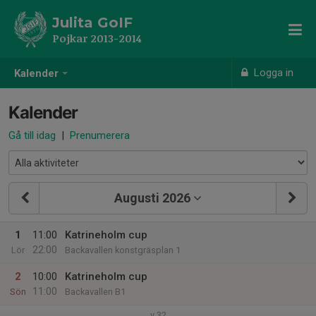
Julita GoIF
Pojkar 2013-2014
Logga in
Kalender
Kalender
Gå till idag
|
Prenumerera
Augusti 2026
1
11:00
Katrineholm cup
22:00
Lör
Backavallen konstgräsplan 1
2
10:00
Katrineholm cup
11:00
Sön
Backavallen B1
v.32