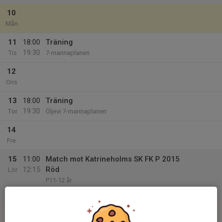
10
Mån
11
18:00
Träning
19:30
Tis
7-mannaplanen
12
Ons
13
18:00
Träning
19:30
Tor
Öljevi 7-mannaplanen
14
Fre
15
11:00
Match mot Katrineholms SK FK P 2015
12:15
Röd
Lör
P11-12 år
Öljevi IP
16
Sön