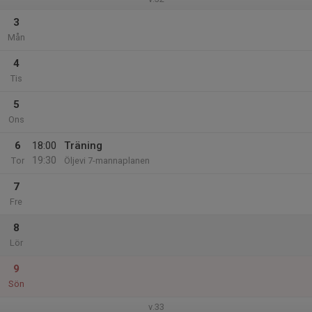
3
Mån
4
Tis
5
Ons
6
18:00
Träning
19:30
Tor
Öljevi 7-mannaplanen
7
Fre
8
Lör
9
Sön
v.33