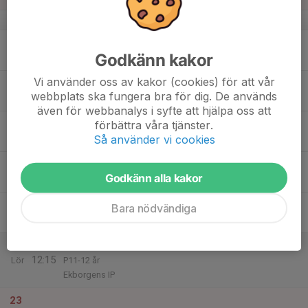
v.34
17
Godkänn kakor
Mån
Vi använder oss av kakor (cookies) för att vår
18
18:00
Träning
webbplats ska fungera bra för dig. De används
19:30
Tis
7-mannaplanen
även för webbanalys i syfte att hjälpa oss att
19
förbättra våra tjänster.
Så använder vi cookies
Ons
20
18:00
Träning
Godkänn alla kakor
19:30
Tor
Öljevi 7-mannaplanen
21
Bara nödvändiga
Fre
22
11:00
Match mot Flens IF P-15
12:15
Lör
P11-12 år
Ekborgens IP
23