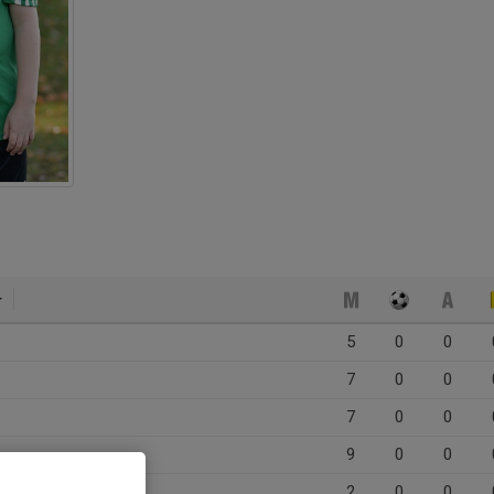
5
0
0
7
0
0
7
0
0
9
0
0
2
0
0