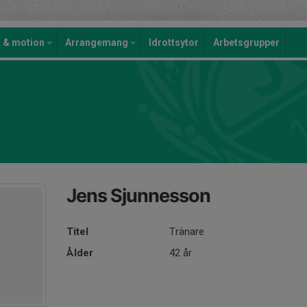
t & motion
Arrangemang
Idrottsytor
Arbetsgrupper
Jens Sjunnesson
Titel
Tränare
Ålder
42 år