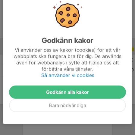
Ålder
11 år
Godkänn kakor
Vi använder oss av kakor (cookies) för att vår
ALLA SERIER
ALLA ÅR
webbplats ska fungera bra för dig. De används
2026
6
0
0
0
även för webbanalys i syfte att hjälpa oss att
förbättra våra tjänster.
Totalt
6
0
0
0
Så använder vi cookies
Godkänn alla kakor
Bara nödvändiga