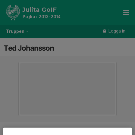
Julita GoIF
Pojkar 2013-2014
Logga in
Truppen
Ted Johansson
Position
-