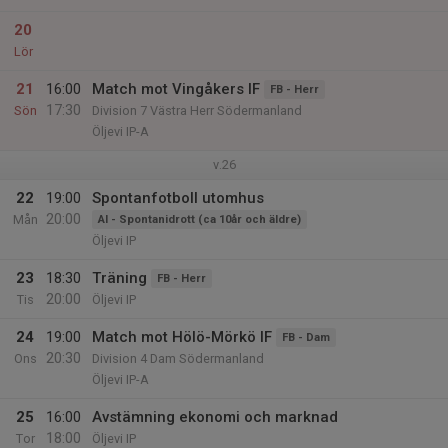
20
Lör
21
16:00
Match mot Vingåkers IF
FB - Herr
17:30
Sön
Division 7 Västra Herr Södermanland
Öljevi IP-A
v.26
22
19:00
Spontanfotboll utomhus
20:00
Mån
AI - Spontanidrott (ca 10år och äldre)
Öljevi IP
23
18:30
Träning
FB - Herr
20:00
Tis
Öljevi IP
24
19:00
Match mot Hölö-Mörkö IF
FB - Dam
20:30
Ons
Division 4 Dam Södermanland
Öljevi IP-A
25
16:00
Avstämning ekonomi och marknad
18:00
Tor
Öljevi IP