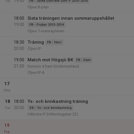
19:00
Tis
FB - Julita GoIF/Bie GoIF P 2015-2016
Öljevi B-plan
18:00
Sista träningen innan sommaruppehållet
19:00
FB - Pojkar 2013-2014
Öljevi 7-mannaplanen
18:30
Träning
FB - Herr
20:00
Öljevi IP
19:00
Match mot Högsjö BK
FB - Dam
21:00
Division 4 Dam Södermanland
Öljevi IP-A
17
Ons
18
18:00
Yx- och knivkastning träning
20:00
Tor
SK - Yx- och knivkastning
Hillersta IP (Hillerstagatan 22)
19
Fre