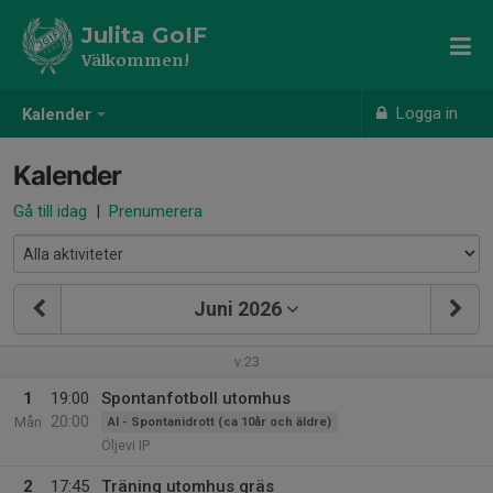
Julita GoIF
Välkommen!
Logga in
Kalender
Kalender
Gå till idag
|
Prenumerera
Juni 2026
v.23
1
19:00
Spontanfotboll utomhus
20:00
Mån
AI - Spontanidrott (ca 10år och äldre)
Öljevi IP
2
17:45
Träning utomhus gräs