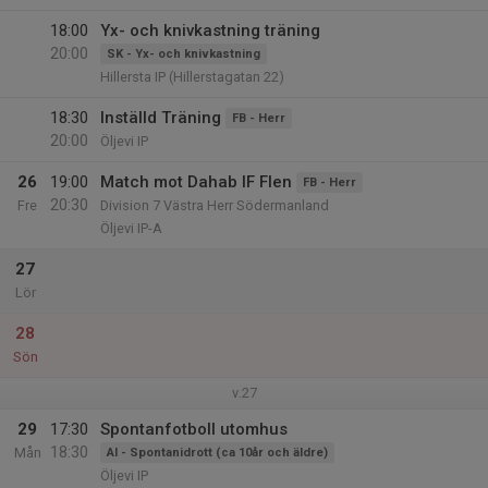
18:00
Yx- och knivkastning träning
20:00
SK - Yx- och knivkastning
Hillersta IP (Hillerstagatan 22)
18:30
Inställd Träning
FB - Herr
20:00
Öljevi IP
26
19:00
Match mot Dahab IF Flen
FB - Herr
20:30
Fre
Division 7 Västra Herr Södermanland
Öljevi IP-A
27
Lör
28
Sön
v.27
29
17:30
Spontanfotboll utomhus
18:30
Mån
AI - Spontanidrott (ca 10år och äldre)
Öljevi IP