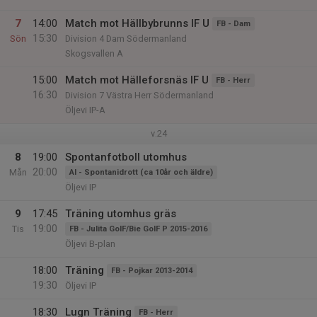
7
14:00
Match mot Hällbybrunns IF U
FB - Dam
15:30
Sön
Division 4 Dam Södermanland
Skogsvallen A
15:00
Match mot Hälleforsnäs IF U
FB - Herr
16:30
Division 7 Västra Herr Södermanland
Öljevi IP-A
v.24
8
19:00
Spontanfotboll utomhus
20:00
Mån
AI - Spontanidrott (ca 10år och äldre)
Öljevi IP
9
17:45
Träning utomhus gräs
19:00
Tis
FB - Julita GoIF/Bie GoIF P 2015-2016
Öljevi B-plan
18:00
Träning
FB - Pojkar 2013-2014
19:30
Öljevi IP
18:30
Lugn Träning
FB - Herr