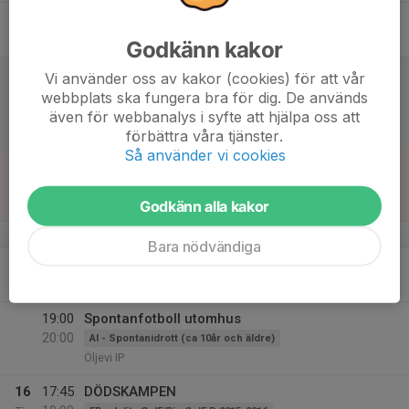
12
Fre
Godkänn kakor
13
10:00
Match mot Triangelns IK P2015 Grön
Vi använder oss av kakor (cookies) för att vår
11:15
Lör
FB - Julita GoIF/Bie GoIF P 2015-2016
webbplats ska fungera bra för dig. De används
P10-11 år
även för webbanalys i syfte att hjälpa oss att
Mesta IP
förbättra våra tjänster.
Så använder vi cookies
14
16:00
Match mot Valla IF
FB - Herr
17:30
Sön
Division 7 Västra Herr Södermanland
Godkänn alla kakor
Valla IP
v.25
Bara nödvändiga
15
19:00
Avstämning inför midsommar
20:00
Mån
Lidabacke
19:00
Spontanfotboll utomhus
20:00
AI - Spontanidrott (ca 10år och äldre)
Öljevi IP
16
17:45
DÖDSKAMPEN