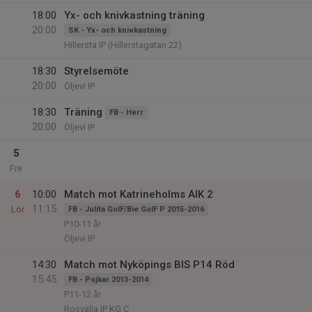
18:00
Yx- och knivkastning träning
20:00
SK - Yx- och knivkastning
Hillersta IP (Hillerstagatan 22)
18:30
Styrelsemöte
20:00
Öljevi IP
18:30
Träning
FB - Herr
20:00
Öljevi IP
5
Fre
6
10:00
Match mot Katrineholms AIK 2
11:15
Lör
FB - Julita GoIF/Bie GoIF P 2015-2016
P10-11 år
Öljevi IP
14:30
Match mot Nyköpings BIS P14 Röd
15:45
FB - Pojkar 2013-2014
P11-12 år
Rosvalla IP KG C