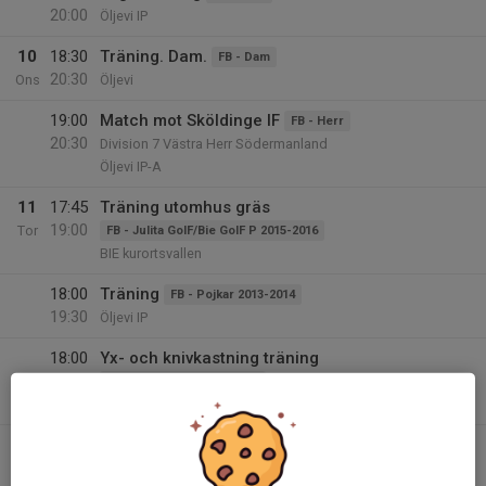
20:00
Öljevi IP
10
18:30
Träning. Dam.
FB - Dam
20:30
Ons
Öljevi
19:00
Match mot Sköldinge IF
FB - Herr
20:30
Division 7 Västra Herr Södermanland
Öljevi IP-A
11
17:45
Träning utomhus gräs
19:00
Tor
FB - Julita GoIF/Bie GoIF P 2015-2016
BIE kurortsvallen
18:00
Träning
FB - Pojkar 2013-2014
19:30
Öljevi IP
18:00
Yx- och knivkastning träning
20:00
SK - Yx- och knivkastning
Hillersta IP (Hillerstagatan 22)
18:30
Inställd Träning
FB - Herr
20:00
Öljevi IP