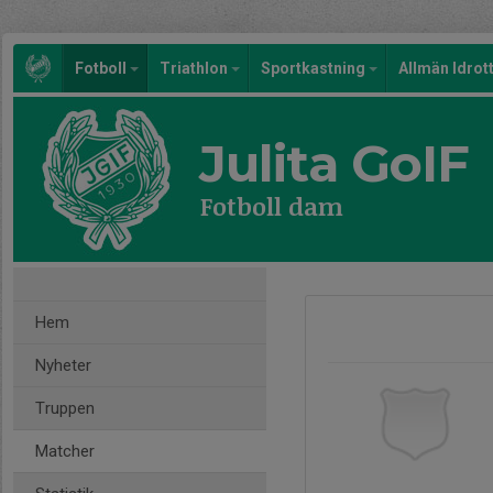
Fotboll
Triathlon
Sportkastning
Allmän Idrot
Julita GoIF
Fotboll dam
Hem
Nyheter
Truppen
Matcher