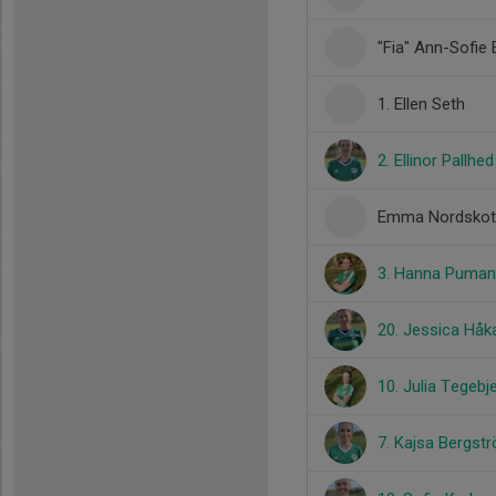
"Fia" Ann-Sofie
1. Ellen Seth
2. Ellinor Pallhe
Emma Nordskot
3. Hanna Puman
20. Jessica Hå
10. Julia Tegebj
7. Kajsa Bergst