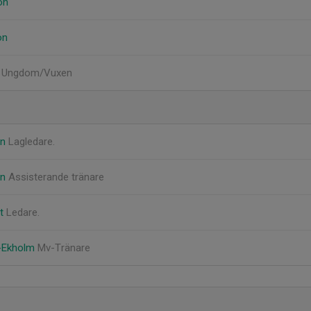
on
on
, Ungdom/Vuxen
on
Lagledare.
on
Assisterande tränare
st
Ledare.
n-Ekholm
Mv-Tränare