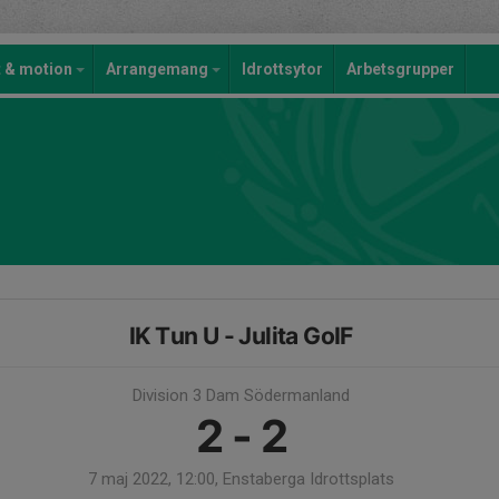
t & motion
Arrangemang
Idrottsytor
Arbetsgrupper
IK Tun U - Julita GoIF
Division 3 Dam Södermanland
2 - 2
7 maj 2022, 12:00, Enstaberga Idrottsplats