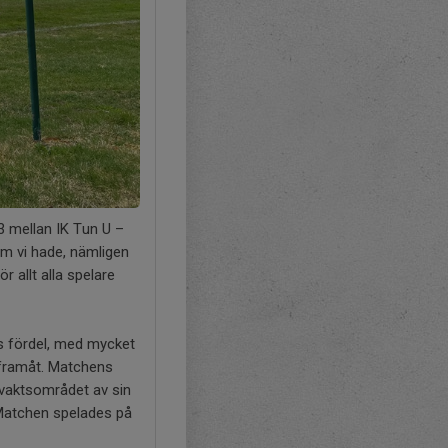
 3 mellan IK Tun U –
om vi hade, nämligen
 allt alla spelare
ns fördel, med mycket
e framåt. Matchens
vaktsområdet av sin
 Matchen spelades på