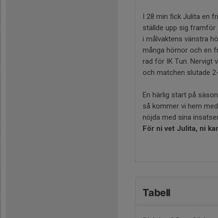
I 28 min fick Julita en
ställde upp sig framför 
i målvaktens vänstra hö
många hörnor och en fri
rad för IK Tun. Nervigt
och matchen slutade 2-2
En härlig start på säso
så kommer vi hem med 1
nöjda med sina insatser
För ni vet Julita, ni ka
Tabell