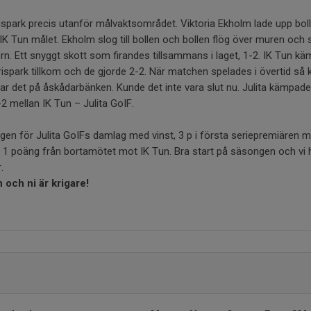
 frispark precis utanför målvaktsområdet. Viktoria Ekholm lade upp bo
IK Tun målet. Ekholm slog till bollen och bollen flög över muren och 
rn. Ett snyggt skott som firandes tillsammans i laget, 1-2. IK Tun k
spark tillkom och de gjorde 2-2. När matchen spelades i övertid så 
 var det på åskådarbänken. Kunde det inte vara slut nu. Julita kämpade
 mellan IK Tun – Julita GoIF.
ngen för Julita GoIFs damlag med vinst, 3 p i första seriepremiären
 poäng från bortamötet mot IK Tun. Bra start på säsongen och vi h
.
n och ni är krigare!