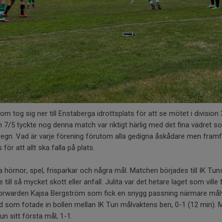
m tog sig ner till Enstaberga idrottsplats för att se mötet i division
n 7/5 tyckte nog denna match var riktigt härlig med det fina vädret s
egn. Vad är varje förening förutom alla gedigna åskådare men framför
för att allt ska falla på plats.
hörnor, spel, frisparkar och några mål. Matchen börjades till IK Tu
till så mycket skott eller anfall. Julita var det hetare laget som vill
forwarden Kajsa Bergström som fick en snygg passning närmare mål
hed som fotade in bollen mellan IK Tun målvaktens ben, 0-1 (12 min).
un sitt första mål, 1-1.