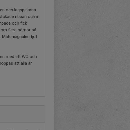
llen och lagspelarna
slickade ribban och in
ämpade och fick
kom flera hörnor på
. Matchsignalen tjöt
 men med ett WO och
oppas att alla är