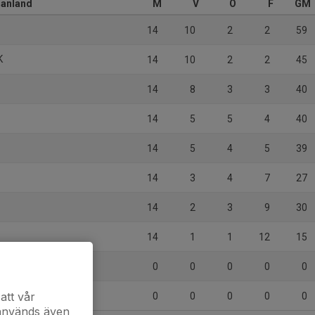
manland
M
V
O
F
GM
14
10
2
2
59
K
14
10
2
2
45
14
8
3
3
40
14
5
5
4
40
14
5
4
5
39
14
3
4
7
27
14
2
3
9
30
14
1
1
12
15
0
0
0
0
0
näs U
att vår
0
0
0
0
0
 används även