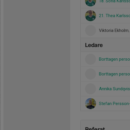
18. Sofia Karlss
21. Thea Karlss
Viktoria Ekholm
Ledare
Borttagen pers
Borttagen pers
Annika Sundqvi
Stefan Persso
Referat