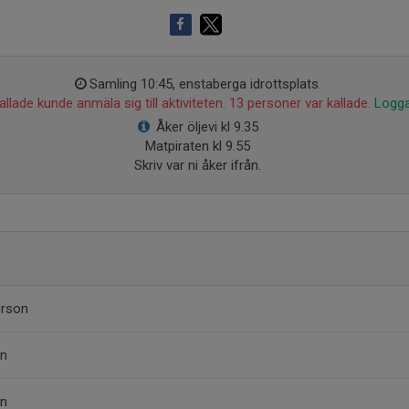
Samling 10:45, enstaberga idrottsplats.
llade kunde anmäla sig till aktiviteten. 13 personer var kallade.
Logga
Åker öljevi kl 9.35
Matpiraten kl 9.55
Skriv var ni åker ifrån.
erson
on
on