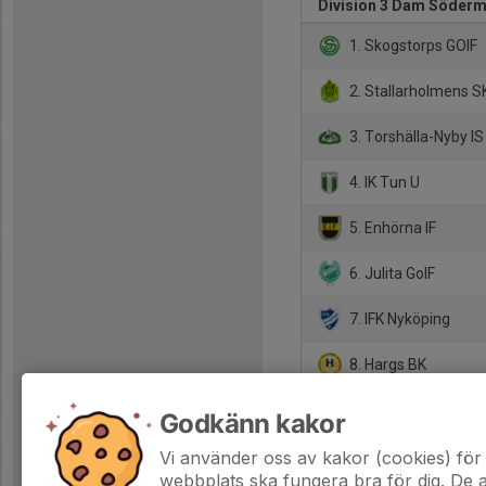
Division 3 Dam Söder
1. Skogstorps GOIF
2. Stallarholmens S
3. Torshälla-Nyby IS
4. IK Tun U
5. Enhörna IF
6. Julita GoIF
7. IFK Nyköping
8. Hargs BK
9. Kvicksunds SK
Godkänn kakor
10. IK Viljan Sträng
Vi använder oss av kakor (cookies) för 
webbplats ska fungera bra för dig. De