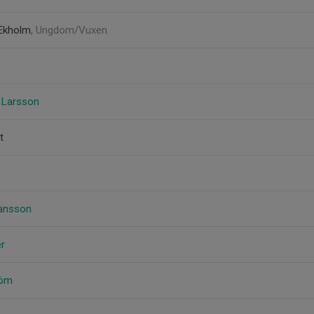
 Ekholm
, Ungdom/Vuxen
d Larsson
t
kansson
er
röm