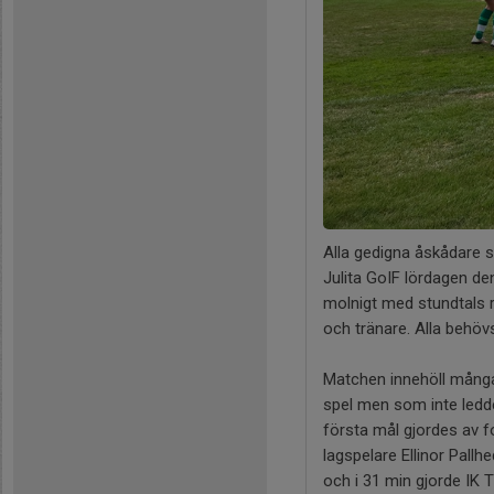
Alla gedigna åskådare so
Julita GoIF lördagen de
molnigt med stundtals r
och tränare. Alla behövs 
Matchen innehöll många 
spel men som inte ledde 
första mål gjordes av 
lagspelare Ellinor Pall
och i 31 min gjorde IK T