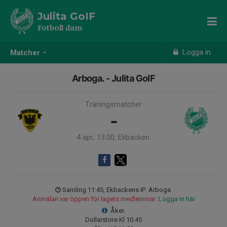
Julita GoIF
Fotboll dam
Logga in
Matcher
Arboga. - Julita GoIF
Träningsmatcher
-
4 apr, 13:00, Ekbacken.
Samling 11:45, Ekbackens IP. Arboga.
Anmälan var öppen för lagets medlemmar.
Logga in här
Åker.
Dollarstore Kl 10.45