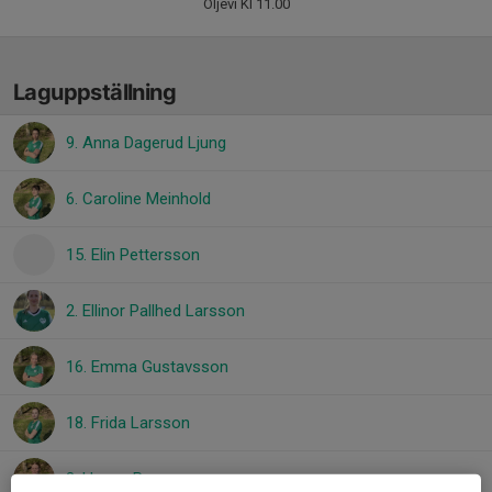
Öljevi Kl 11.00
Laguppställning
9. Anna Dagerud Ljung
6. Caroline Meinhold
15. Elin Pettersson
2. Ellinor Pallhed Larsson
16. Emma Gustavsson
18. Frida Larsson
3. Hanna Puman