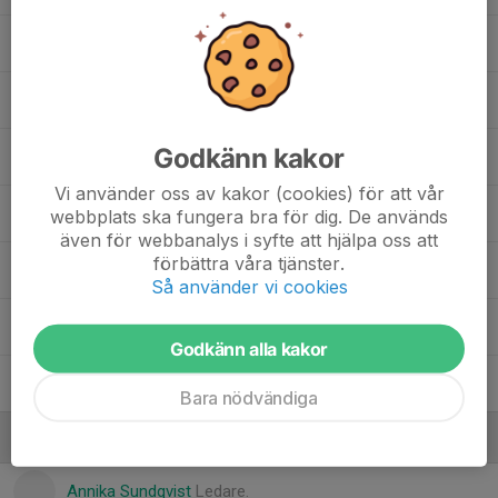
20. Jessica Håkansson
10. Julia Tegebjer
Godkänn kakor
14. Karin Halonen
Vi använder oss av kakor (cookies) för att vår
13. Moa Wahlgren
webbplats ska fungera bra för dig. De används
även för webbanalys i syfte att hjälpa oss att
förbättra våra tjänster.
12. Molly Karlsson
Så använder vi cookies
8. Sanna Larsson
Godkänn alla kakor
21. Thea Karlsson
Bara nödvändiga
Ledare
Annika Sundqvist
Ledare.