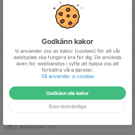
Höstsäsongen 2024
8 aug 2024
0
Slutet av vårsäsongen
16 jun 2024
0
Godkänn kakor
Arbetspass midsommarafton på Julita Gård
20 maj 2024
0
Vi använder oss av kakor (cookies) för att vår
webbplats ska fungera bra för dig. De används
OBS! Ny matchtid på söndag
även för webbanalys i syfte att hjälpa oss att
14 maj 2024
0
förbättra våra tjänster.
Så använder vi cookies
Schema för när barnen spelar respektive står över match
13 maj 2024
0
Godkänn alla kakor
Inställd träning imorgon
Bara nödvändiga
8 maj 2024
0
Kiosk och matchvärd
28 apr 2024
0