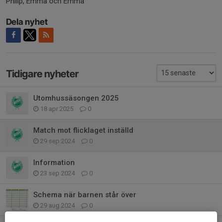
Philip, Emma och Emma
Dela nyhet
Tidigare nyheter
Utomhussäsongen 2025
18 apr 2025
0
Match mot flicklaget inställd
29 sep 2024
0
Information
23 sep 2024
0
Schema när barnen står över
29 aug 2024
0