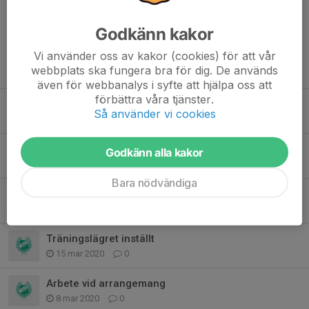
Godkänn kakor
Vi använder oss av kakor (cookies) för att vår
Tidigare nyheter
webbplats ska fungera bra för dig. De används
även för webbanalys i syfte att hjälpa oss att
förbättra våra tjänster.
Deltävling 7 - 1000 m simning i öppet vatten
Så använder vi cookies
22 aug 2020
0
Uppdatering av klubbtouren 2020
Godkänn alla kakor
14 jul 2020
0
Bara nödvändiga
Simning och tourlopp
10 maj 2020
0
Träningslägret inställt
15 mar 2020
0
Arbete vid arrangemang
8 mar 2020
0