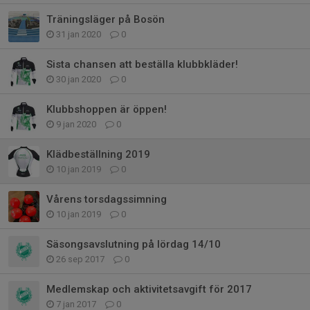
Träningsläger på Bosön
31 jan 2020
0
Sista chansen att beställa klubbkläder!
30 jan 2020
0
Klubbshoppen är öppen!
9 jan 2020
0
Klädbeställning 2019
10 jan 2019
0
Vårens torsdagssimning
10 jan 2019
0
Säsongsavslutning på lördag 14/10
26 sep 2017
0
Medlemskap och aktivitetsavgift för 2017
7 jan 2017
0