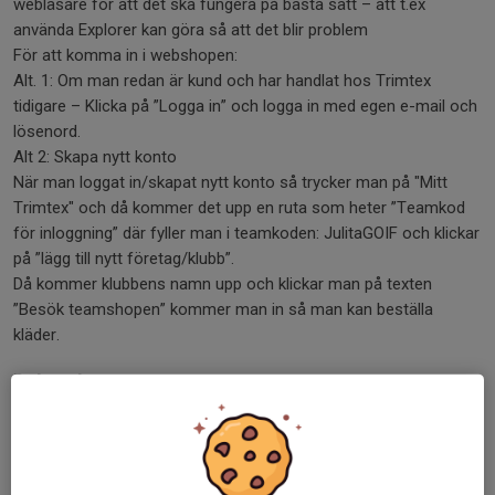
webläsare för att det ska fungera på bästa sätt – att t.ex
använda Explorer kan göra så att det blir problem
För att komma in i webshopen:
Alt. 1: Om man redan är kund och har handlat hos Trimtex
tidigare – Klicka på ”Logga in” och logga in med egen e-mail och
lösenord.
Alt 2: Skapa nytt konto
När man loggat in/skapat nytt konto så trycker man på "Mitt
Trimtex" och då kommer det upp en ruta som heter ”Teamkod
för inloggning” där fyller man i teamkoden: JulitaGOIF och klickar
på ”lägg till nytt företag/klubb”.
Då kommer klubbens namn upp och klickar man på texten
”Besök teamshopen” kommer man in så man kan beställa
kläder.
Dela nyhet
Kommentarer