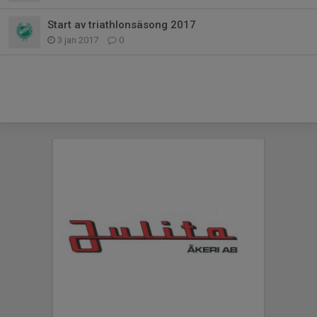
Start av triathlonsäsong 2017
3 jan 2017
0