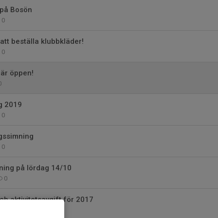
 på Bosön
0
att beställa klubbkläder!
0
är öppen!
0
g 2019
0
gssimning
0
ning på lördag 14/10
0
 aktivitetsavgift för 2017
0