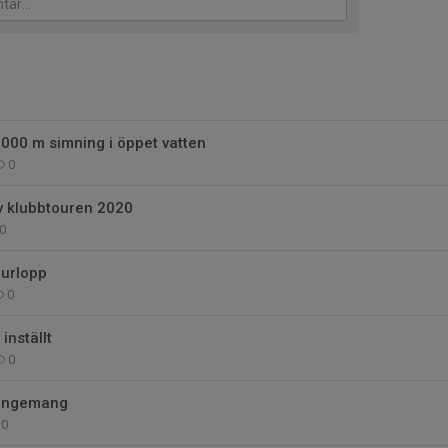
 1000 m simning i öppet vatten
0
v klubbtouren 2020
0
ourlopp
0
inställt
0
rangemang
0