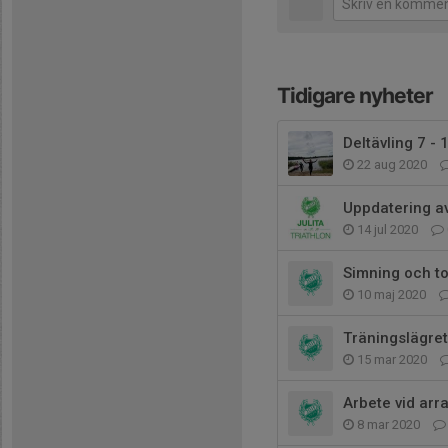
Tidigare nyheter
Deltävling 7 -
22 aug 2020
Uppdatering a
14 jul 2020
Simning och t
10 maj 2020
Träningslägret 
15 mar 2020
Arbete vid ar
8 mar 2020