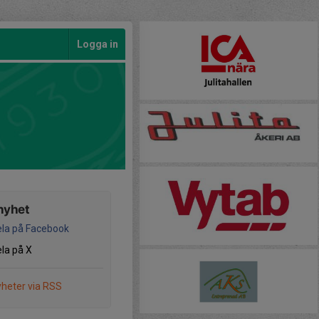
Logga in
nyhet
la på Facebook
la på X
heter via RSS