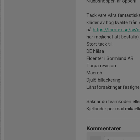
Klubbshoppen är öppen!
Tack vare våra fantastiska
kläder av hög kvalité från 
på
https://trimtex.se/sv/mi
har möjlighet att beställa).
Stort tack till:
DE hälsa
Elcenter i Sörmland AB
Torpa revision
Macrob
Djulö billackering
Länsförsäkringar fastigh
Saknar du teamkoden eller 
Kjellander per mail mikae
Kommentarer