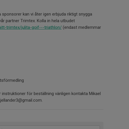
 sponsorer kan vi åter igen erbjuda riktigt snygga
vår partner Trimtex. Kolla in hela utbudet
tt-trimtex/julita-goif---triathlon/
(endast medlemmar
etsförmedling
instruktioner för beställning vänligen kontakta Mikael
lkjellander3@gmail.com.