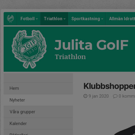
Fotboll
Triathlon
Sportkastning
Allmän Idrot
Julita GoIF
Triathlon
Klubbshoppen
Hem
9 jan 2020
0 komme
Nyheter
Våra grupper
Kalender