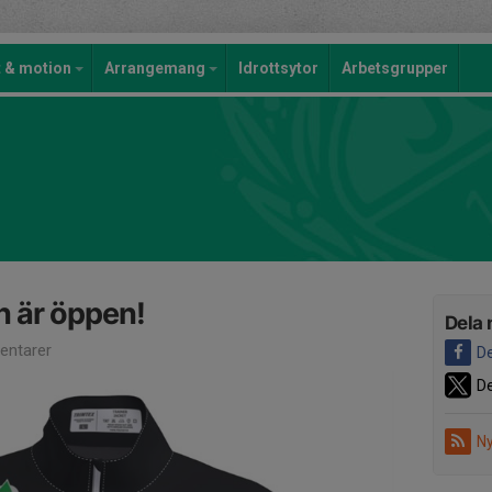
t & motion
Arrangemang
Idrottsytor
Arbetsgrupper
 är öppen!
Dela 
ntarer
De
De
Ny