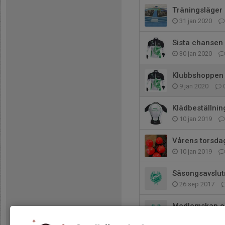
Träningsläger
31 jan 2020
Sista chansen 
30 jan 2020
Klubbshoppen 
9 jan 2020
Klädbeställnin
10 jan 2019
Vårens torsda
10 jan 2019
Säsongsavslut
26 sep 2017
Medlemskap och
7 jan 2017