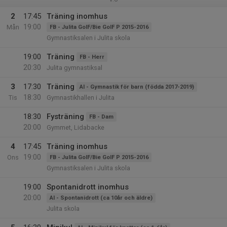
2
17:45
Träning inomhus
19:00
Mån
FB - Julita GoIF/Bie GoIF P 2015-2016
Gymnastiksalen i Julita skola
19:00
Träning
FB - Herr
20:30
Julita gymnastiksal
3
17:30
Träning
AI - Gymnastik för barn (födda 2017-2019)
18:30
Tis
Gymnastikhallen i Julita
18:30
Fysträning
FB - Dam
20:00
Gymmet, Lidabacke
4
17:45
Träning inomhus
19:00
Ons
FB - Julita GoIF/Bie GoIF P 2015-2016
Gymnastiksalen i Julita skola
19:00
Spontanidrott inomhus
20:00
AI - Spontanidrott (ca 10år och äldre)
Julita skola