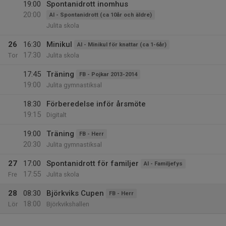
19:00
Spontanidrott inomhus
20:00
AI - Spontanidrott (ca 10år och äldre)
Julita skola
26
16:30
Minikul
AI - Minikul för knattar (ca 1-6år)
17:30
Tor
Julita skola
17:45
Träning
FB - Pojkar 2013-2014
19:00
Julita gymnastiksal
18:30
Förberedelse inför årsmöte
19:15
Digitalt
19:00
Träning
FB - Herr
20:30
Julita gymnastiksal
27
17:00
Spontanidrott för familjer
AI - Familjefys
17:55
Fre
Julita skola
28
08:30
Björkviks Cupen
FB - Herr
18:00
Lör
Björkvikshallen