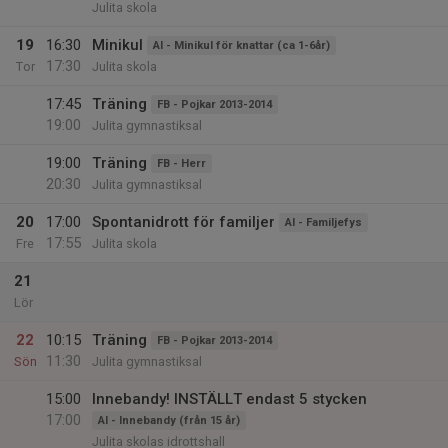
Julita skola
19
16:30
Minikul
AI - Minikul för knattar (ca 1-6år)
17:30
Tor
Julita skola
17:45
Träning
FB - Pojkar 2013-2014
19:00
Julita gymnastiksal
19:00
Träning
FB - Herr
20:30
Julita gymnastiksal
20
17:00
Spontanidrott för familjer
AI - Familjefys
17:55
Fre
Julita skola
21
Lör
22
10:15
Träning
FB - Pojkar 2013-2014
11:30
Sön
Julita gymnastiksal
15:00
Innebandy! INSTÄLLT endast 5 stycken
17:00
AI - Innebandy (från 15 år)
Julita skolas idrottshall