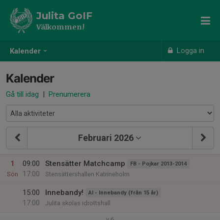
Julita GoIF
Välkommen!
Logga in
Kalender
Kalender
Gå till idag
|
Prenumerera
Februari 2026
1
09:00
Stensätter Matchcamp
FB - Pojkar 2013-2014
17:00
Sön
Stensättershallen Katrineholm
15:00
Innebandy!
AI - Innebandy (från 15 år)
17:00
Julita skolas idrottshall
v.6