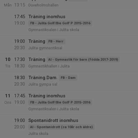
13:15
Mån
Duveholmshallen
17:45
Träning inomhus
19:00
FB - Julita GoIF/Bie GoIF P 2015-2016
Gymnastiksalen i Julita skola
19:00
Träning
FB - Herr
20:30
Julita gymnastiksal
10
17:30
Träning
AI - Gymnastik för barn (födda 2017-2019)
18:30
Tis
Gymnastikhallen i Julita
18:30
Träning.Dam.
FB - Dam
20:30
Julita gympa sal
11
17:45
Träning inomhus
19:00
Ons
FB - Julita GoIF/Bie GoIF P 2015-2016
Gymnastiksalen i Julita skola
19:00
Spontanidrott inomhus
20:00
AI - Spontanidrott (ca 10år och äldre)
Julita skola