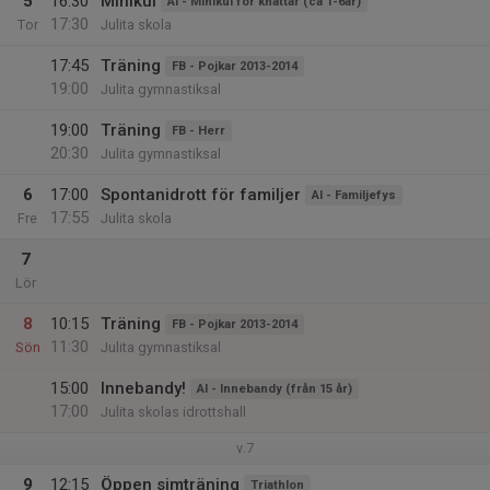
5
16:30
Minikul
AI - Minikul för knattar (ca 1-6år)
17:30
Tor
Julita skola
17:45
Träning
FB - Pojkar 2013-2014
19:00
Julita gymnastiksal
19:00
Träning
FB - Herr
20:30
Julita gymnastiksal
6
17:00
Spontanidrott för familjer
AI - Familjefys
17:55
Fre
Julita skola
7
Lör
8
10:15
Träning
FB - Pojkar 2013-2014
11:30
Sön
Julita gymnastiksal
15:00
Innebandy!
AI - Innebandy (från 15 år)
17:00
Julita skolas idrottshall
v.7
9
12:15
Öppen simträning
Triathlon