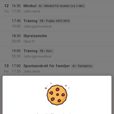
12
16:30
Minikul
AI - Minikul för knattar (ca 1-6år)
17:30
Tor
Julita skola
17:45
Träning
FB - Pojkar 2013-2014
19:00
Julita gymnastiksal
18:30
Styrelsemöte
20:00
Öljevi IP
19:00
Träning
FB - Herr
20:30
Julita gymnastiksal
13
17:00
Spontanidrott för familjer
AI - Familjefys
17:55
Fre
Julita skola
14
Lör
15
10:15
Träning
FB - Pojkar 2013-2014
11:30
Sön
Julita gymnastiksal
15:00
Innebandy!
AI - Innebandy (från 15 år)