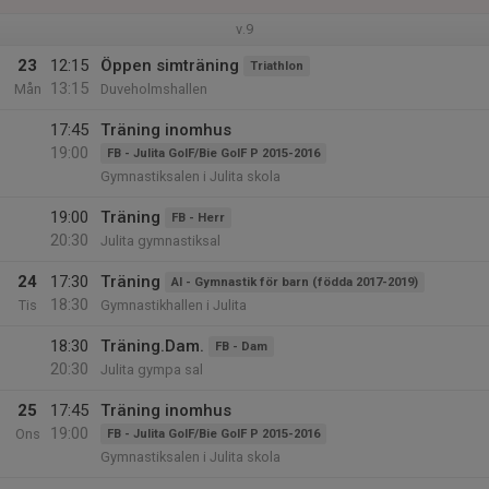
v.9
23
12:15
Öppen simträning
Triathlon
13:15
Mån
Duveholmshallen
17:45
Träning inomhus
19:00
FB - Julita GoIF/Bie GoIF P 2015-2016
Gymnastiksalen i Julita skola
19:00
Träning
FB - Herr
20:30
Julita gymnastiksal
24
17:30
Träning
AI - Gymnastik för barn (födda 2017-2019)
18:30
Tis
Gymnastikhallen i Julita
18:30
Träning.Dam.
FB - Dam
20:30
Julita gympa sal
25
17:45
Träning inomhus
19:00
Ons
FB - Julita GoIF/Bie GoIF P 2015-2016
Gymnastiksalen i Julita skola